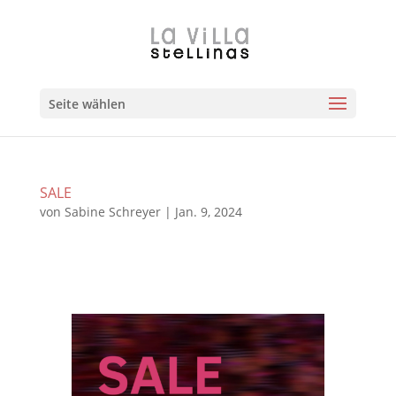
Zum
Direkt
Inhalt
zur
springen
Navigation
Seite wählen
SALE
von
Sabine Schreyer
|
Jan. 9, 2024