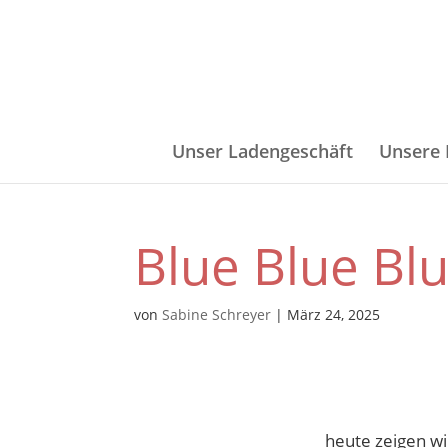
Zum
Direkt
Inhalt
zur
springen
Navigation
Unser Ladengeschäft
Unsere
Blue Blue Bl
von
Sabine Schreyer
|
März 24, 2025
heute zeigen wir