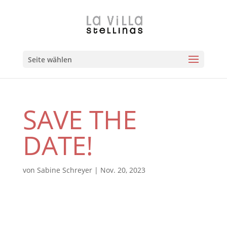
Zum
Direkt
Inhalt
zur
springen
Navigation
Seite wählen
SAVE THE
DATE!
von
Sabine Schreyer
|
Nov. 20, 2023